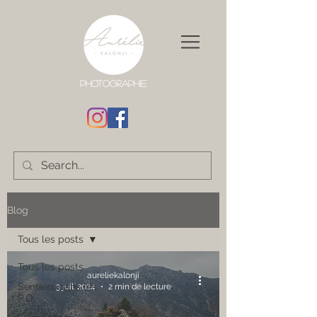
Photographie
Blog
Tous les posts
Tous les posts
aureliekalonji
Sentiers dans les
3 juil. 2024
2 min de lecture
P.O.