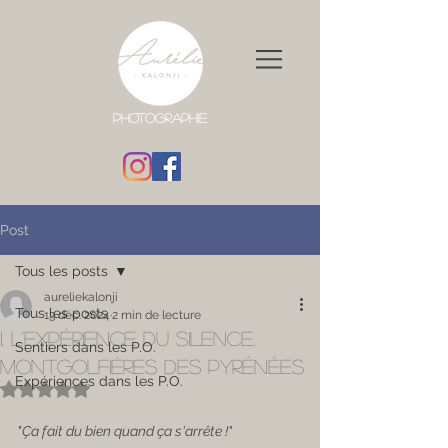
Photographie
Post
Tous les posts
aureliekalonji
Tous les posts
13 déc. 2024
2 min de lecture
I. L'EXPÉRIENCE DU SILENCE,
Sentiers dans les P.O.
MONTGOLFIÈRES DES PYRÉNÉES
Expériences dans les P.O.
Noté NaN étoiles sur 5.
​"
Ça fait du bien quand ça s'arrête !"